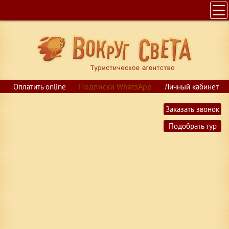
ГЛАВНАЯ
ПОИСК ТУРОВ
ГОРЯЩИЕ ПУТЕВКИ
СТРАНЫ
Подписка WhatsApp
Оплатить online
Личный кабинет
КРУИЗЫ
$
USD
Заказать звонок
€
EUR
ОБУЧЕНИЕ
Подобрать тур
ВИЗЫ
О КОМПАНИИ
КОНТАКТЫ