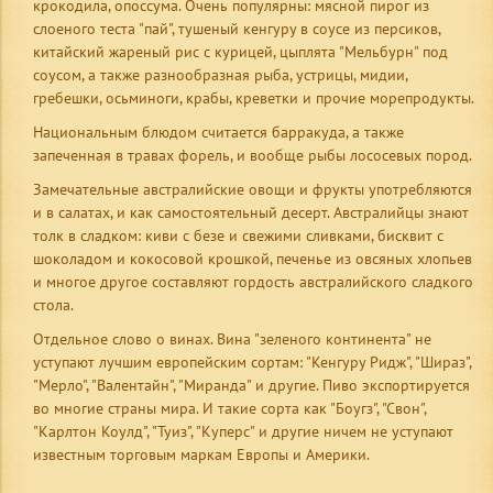
крокодила, опоссума. Очень популярны: мясной пирог из
слоеного теста "пай", тушеный кенгуру в соусе из персиков,
китайский жареный рис с курицей, цыплята "Мельбурн" под
соусом, а также разнообразная рыба, устрицы, мидии,
гребешки, осьминоги, крабы, креветки и прочие морепродукты.
Национальным блюдом считается барракуда, а также
запеченная в травах форель, и вообще рыбы лососевых пород.
Замечательные австралийские овощи и фрукты употребляются
и в салатах, и как самостоятельный десерт. Австралийцы знают
толк в сладком: киви с безе и свежими сливками, бисквит с
шоколадом и кокосовой крошкой, печенье из овсяных хлопьев
и многое другое составляют гордость австралийского сладкого
стола.
Отдельное слово о винах. Вина "зеленого континента" не
уступают лучшим европейским сортам: "Кенгуру Ридж", "Шираз",
"Мерло", "Валентайн", "Миранда" и другие. Пиво экспортируется
во многие страны мира. И такие сорта как "Боугз", "Свон",
"Карлтон Коулд", "Туиз", "Куперс" и другие ничем не уступают
известным торговым маркам Европы и Америки.