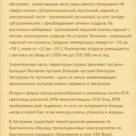
Австралия - самая жаркая часть суши южного полушария. На
севере климат субэкваториальный, муссонный, жаркий, в
центральной части - тропический пустынный, на юго-западе -
субтропический с преобладанием зимних осадков. На
восточном побережье - тропический морской климат, жаркий с
летним максимумом осадков. На острове Тасмания - умеренный
морской тип климата. Средние температуры января
от +20 до
+30
C, июля
от +12 до +20 C. Количество осадков уменьшается
с востока на запад от 1500 мм до 250-300 мм в год.
Значительную часть территории страны занимают пустыни -
Большая Песчаная пустыня, Большая пустыня Виктория.
Экскурсии по пустыням - одно из самых захватывающих
приключений, которые можно пережить в Австралии.
Флора и фауна страны разнообразна и уникальна: около 85%
цветковых растений, 84% млекопитающих, 45% птиц, 89%
прибрежных рыб
эндемики, то есть не встречаются больше
нигде в мире! Как те же кенгуру, коалы, утконосы и ехидны.
В Австралии существует левостороннее движение по
британскому образцу, трехштырьковые электророзетки по
британскому стандарту. Напряжение в сети 240 Вольт.