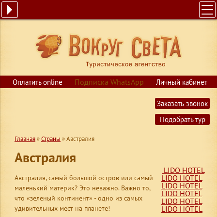
ГЛАВНАЯ
ПОИСК ТУРОВ
ГОРЯЩИЕ ПУТЕВКИ
СТРАНЫ
Подписка WhatsApp
Оплатить online
Личный кабинет
КРУИЗЫ
$
USD
Заказать звонок
€
EUR
ОБУЧЕНИЕ
Подобрать тур
ВИЗЫ
Главная
»
Страны
»
Австралия
О КОМПАНИИ
Австралия
КОНТАКТЫ
LIDO HOTEL
LIDO HOTEL
Австралия, самый большой остров или самый
LIDO HOTEL
маленький материк? Это неважно. Важно то,
LIDO HOTEL
что
«зеленый континент» - одно из самых
LIDO HOTEL
удивительных мест на планете!
LIDO HOTEL