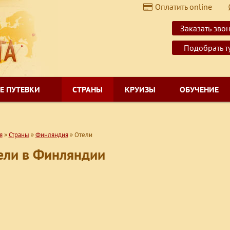
Оплатить online
$
USD
Заказать зво
€
EUR
Подобрать т
Е ПУТЕВКИ
СТРАНЫ
КРУИЗЫ
ОБУЧЕНИЕ
я
»
Страны
»
Финляндия
»
Отели
ели в Финляндии