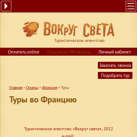
ГЛАВНАЯ
ПОИСК ТУРОВ
ГОРЯЩИЕ ПУТЕВКИ
СТРАНЫ
Подписка WhatsApp
Оплатить online
Личный кабинет
КРУИЗЫ
$
USD
Заказать звонок
€
EUR
ОБУЧЕНИЕ
Подобрать тур
ВИЗЫ
Главная
»
Страны
»
Франция
»
Туры
О КОМПАНИИ
Туры во Францию
КОНТАКТЫ
Туристическое агентство «Вокруг света», 2022
e-mail: