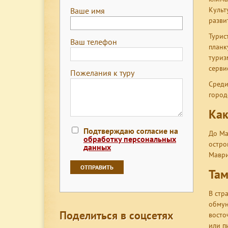
Культ
Ваше имя
разви
Турис
Ваш телефон
планк
туриз
серви
Пожелания к туру
Среди
город
Как
Подтверждаю согласие на
До Ма
обработку персональных
остро
данных
Маври
Та
В стр
обмун
Поделиться в соцсетях
восто
или п