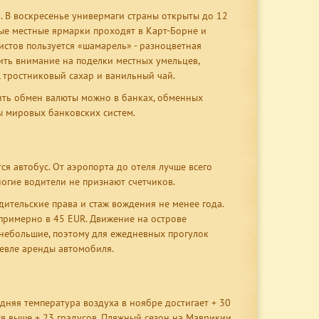
0. В воскресенье универмаги страны открыты до 12
ые местные ярмарки проходят в Карт-Борне и
истов пользуется «шамарель» - разноцветная
ить внимание на поделки местных умельцев,
 тростниковый сахар и ванильный чай.
ить обмен валюты можно в банках, обменных
ы мировых банковских систем.
 автобус. От аэропорта до отеля лучше всего
ногие водители не признают счетчиков.
ительские права и стаж вождения не менее года.
примерно в 45 EUR. Движение на острове
 небольшие, поэтому для ежедневных прогулок
евле аренды автомобиля.
дняя температура воздуха в ноябре достигает + 30
ся выше + 23 градусов. Пляжный сезон на Маврикии