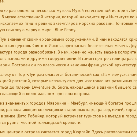
ве.
одке расположено несколько музеев: Музей естественной истории Ля-
. В музее естественной истории, который находится при Институте по
 ископаемых птиц и редких экземпляров морских раковин. Почтовый м
ую почтовую марку в мире - Blue Penny.
Луи знаменит своими храмовыми сооружениями. В нем находятся хрис
канская церковь Святого Иакова, прекрасная бело-зеленая мечеть Джу
ектура города разнообразна. В нем, конечно же, есть весьма колорит
ал с пагодами и другими сооружениями. В самом центре столицы рас
арии. Построен он по классическим канонам французской архитектур
алеку от Порт-Луи располагается ботанический сад «Памплемус», зна
кцией растений, которые используются для изготовления различных п
ться до галереи L'Aventure du Sucre, находящейся в здании бывшего са
азывающий о колониальном прошлом острова.
из знаменитых городов Маврикия – Маебург, имеющий богатое прошл
ии, располагающим коллекциями старинных карт, гравюр, мечей, корс
 в замке Шато Робийяр, который встречает туристов на въезде в гор
тся руины местной голландской крепости.
ым центром острова считается город Кюрпайп. Здесь расположены пос