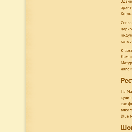
Здани
архит
Корол
Списо
церко
индуи
котор
К вос
Лимон
Матур
напом
Рес
На Ма
кулин
как ф
алког
Blue M
Шо