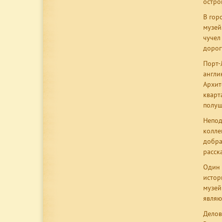
остро
В гор
музей
чучел
дорог
Порт-
англи
Архит
кварт
полуш
Непод
колле
добра
расск
Один 
истор
музей
являю
Делов