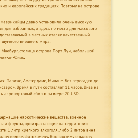
ских и европейских традициях. Поэтому на острове
о маврикийцы давно установили очень высокую
в для избранных, и здесь не место для массового
редоставляемый в местных отелях качественный
т шумного внешнего мира.
Маебург, столица острова Порт-Луи, небольшой
лик-ан-Флак.
х: Париже, Амстердаме, Милане. Без пересадки до
эро». Время в пути составляет 11 часов. Виза на
ть аэропортовый сбор в размере 20 USD.
одержащие наркотические вещества, военное
ты и фрукты, произрастающие на территории
ти 1 литр крепкого алкоголя, либо 2 литра вина
, одну видео-, фотокамеру. Всю ввозимую валюту