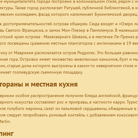
е муниципалитета города построено в колониальном стиле, рядом с н
ектуры. Также город располагает Ратушей, публичной библиотекой, в 
евским колледжем, фасад которого напоминает Букингемский дворец.
к достопримечательностей острова обширен. Сюда входят и «Озеро ли
вь Святого Франциска, и замок Мон-Плезир в Памплемусе. В маленьк
стский храм острова - Махесварнатх Шивала, а в местечке Ля-Пренез р
ого посвящены сражению местных плантаторов с англичанами в 19 век
току от Маврикия располагается остров Родригес. Это большая равнин
ная гора. Островок имеет множество живописных каньонов, бухт и мыс
ин, старые дома которого выстроены в каком-то невероятном стиле и 
инает голливудскую съемочную площадку.
тораны и местная кухня
врикии особое распространение получили блюда английской, француз
арного искусства составляют рис и приправы, в частности карри. Тури
иле голубого марлина, салат из пальмовой сердцевины, обжаренные в
оля следует попробовать ромовый коктейль с добавлением кокосового 
erlin.
пинг