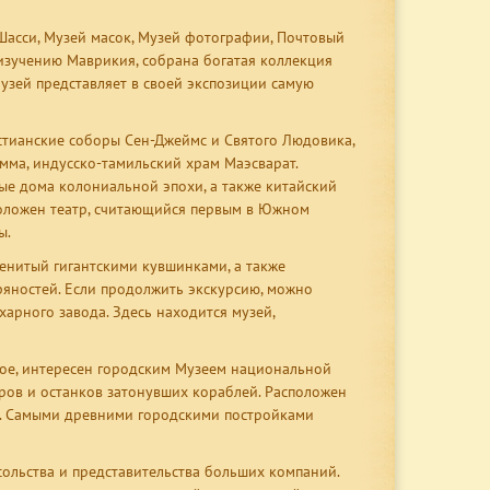
Шасси, Музей масок, Музей фотографии, Почтовый
 изучению Маврикия, собрана богатая коллекция
узей представляет в своей экспозиции самую
тианские соборы Сен-Джеймс и Святого Людовика,
мма, индусско-тамильский храм Маэсварат.
ные дома колониальной эпохи, а также китайский
положен театр, считающийся первым в Южном
ы.
менитый гигантскими кувшинками, а также
ряностей. Если продолжить экскурсию, можно
харного завода. Здесь находится музей,
ое, интересен городским Музеем национальной
аров и останков затонувших кораблей. Расположен
од. Самыми древними городскими постройками
ольства и представительства больших компаний.