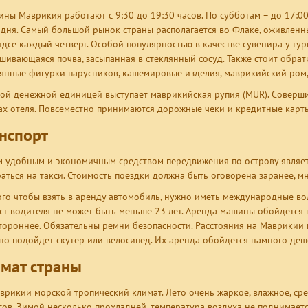
ины Маврикия работают с 9:30 до 19:30 часов. По субботам – до 17:0
 дня. Самый большой рынок страны располагается во Флаке, оживленн
ндсе каждый четверг. Особой популярностью в качестве сувенира у тур
шивающаяся почва, засыпанная в стеклянный сосуд. Также стоит обрат
янные фигурки парусников, кашемировые изделия, маврикийский ром,
ой денежной единицей выступает маврикийская рупия (MUR). Соверш
ах отеля. Повсеместно принимаются дорожные чеки и кредитные карт
нспорт
 удобным и экономичным средством передвижения по острову является
аться на такси. Стоимость поездки должна быть оговорена заранее, м
ого чтобы взять в аренду автомобиль, нужно иметь международные вод
ст водителя не может быть меньше 23 лет. Аренда машины обойдется 
тороннее. Обязательны ремни безопасности. Расстояния на Маврикии
но подойдет скутер или велосипед. Их аренда обойдется намного деш
мат страны
врикии морской тропический климат. Лето очень жаркое, влажное, сре
сов. Зимой несколько прохладней, температура воздуха не поднимает