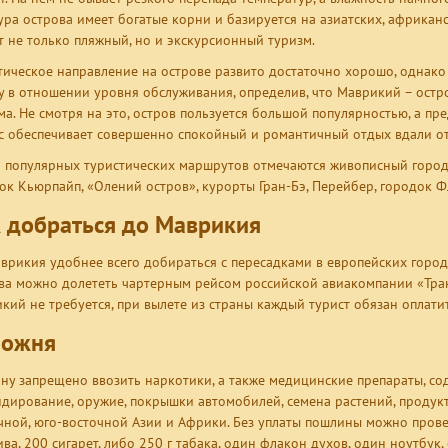
ура острова имеет богатые корни и базируется на азиатских, африкан
т не только пляжный, но и экскурсионный туризм.
тическое направление на острове развито достаточно хорошо, однак
у в отношении уровня обслуживания, определив, что Маврикий – остро
ма. Не смотря на это, остров пользуется большой популярностью, а п
с обеспечивает совершенно спокойный и романтичный отдых вдали о
 популярных туристических маршрутов отмечаются живописный город 
ок Кьюрпайп, «Олений остров», курорты Гран-Бэ, Перейбер, городок Ф
 добраться до Маврикия
врикия удобнее всего добираться с пересадками в европейских города
ва можно долететь чартерным рейсом российской авиакомпании «Транса
кий не требуется, при вылете из страны каждый турист обязан оплати
можня
ану запрещено ввозить наркотики, а также медицинские препараты, с
дирование, оружие, покрышки автомобилей, семена растений, продук
чной, юго-восточной Азии и Африки. Без уплаты пошлины можно провез
ива, 200 сигарет, либо 250 г табака, один флакон духов, один ноутбук