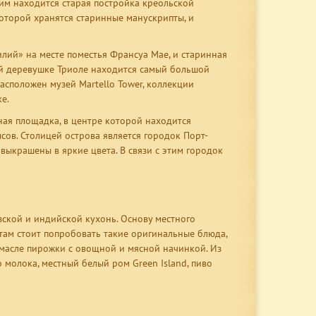
им находится старая постройка креольской
которой хранятся старинные манускрипты, и
лий» на месте поместья Франсуа Мае, и старинная
ой деревушке Триоле находится самый большой
асположен музей Martello Tower, коллекции
е.
ная площадка, в центре которой находится
ов. Столицей острова является городок Порт-
выкрашены в яркие цвета. В связи с этим городок
ской и индийской кухонь. Основу местного
стам стоит попробовать такие оригинальные блюда,
 масле пирожки с овощной и мясной начинкой. Из
молока, местный белый ром Green Island, пиво