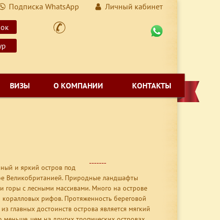
Подписка WhatsApp
Личный кабинет
нок
ур
ВИЗЫ
О КОМПАНИИ
КОНТАКТЫ
чный и яркий остров под
мое Великобританией. Природные ландшафты
 и горы с лесными массивами. Много на острове
 и коралловых рифов. Протяженность береговой
 из главных достоинств острова является мягкий
о меньше, чем на других тропических островах.