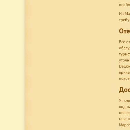
необх
Из Ма
требу
Оте
Все о
обслу
турис
уточн
Delux
приле
некот
Дос
У под
под н
непло
гаван
Марсо