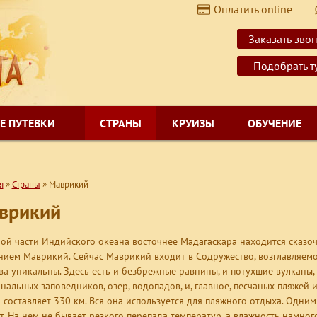
Оплатить online
$
USD
Заказать зво
€
EUR
Подобрать т
Е ПУТЕВКИ
СТРАНЫ
КРУИЗЫ
ОБУЧЕНИЕ
я
»
Страны
»
Маврикий
врикий
ой части Индийского океана восточнее Мадагаскара находится сказо
нием Маврикий. Сейчас Маврикий входит в Содружество, возглавляе
ва уникальны. Здесь есть и безбрежные равнины, и потухшие вулканы,
нальных заповедников, озер, водопадов, и, главное, песчаных пляжей
 составляет 330 км. Вся она используется для пляжного отдыха. Одним
т. На нем не бывает резкого перепада температур, а влажность намног