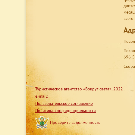
длитс
месяц
всего
Адр
Посол
Посол
696-5
Скора
Туристическое агентство «Вокруг света», 2022
e-mail:
Пользовательское соглашение
Политика конфиденциальности
Проверить задолженность