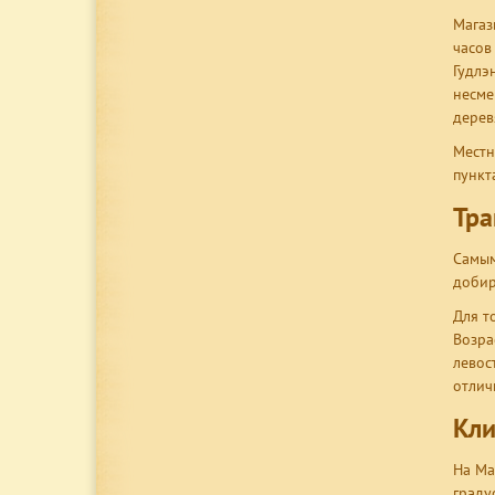
Магаз
часов
Гудлэ
несме
дерев
Местн
пункт
Тра
Самым
добир
Для т
Возра
левос
отлич
Кли
На Ма
граду