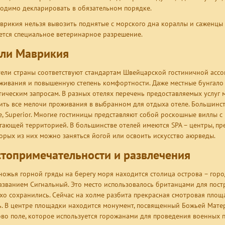
одимо декларировать в обязательном порядке.
врикия нельзя вывозить поднятые с морского дна кораллы и саженцы
ется специальное ветеринарное разрешение.
ли Маврикия
тели страны соответствуют стандартам Швейцарской гостиничной ассо
живания и повышенную степень комфортности. Даже местные бунгало
тическим запросам. В разных отелях перечень предоставляемых услуг 
ить все мелочи проживания в выбранном для отдыха отеле. Большинств
e, Superior. Многие гостиницы представляют собой роскошные виллы 
гающей территорией. В большинстве отелей имеются SPA – центры, пр
орых из них можно заняться йогой или освоить искусство аюрведы.
топримечательности и развлечения
ножья горной гряды на берегу моря находится столица острова – горо
азванием Сигнальный. Это место использовалось британцами для пост
хо сохранились. Сейчас на холме разбита прекрасная смотровая площ
ь. В центре площадки находится монумент, посвященный Божьей Матер
во поле, которое используется горожанами для проведения военных п