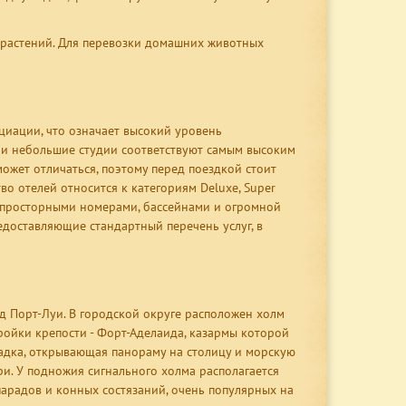
 растений. Для перевозки домашних животных
циации, что означает высокий уровень
 и небольшие студии соответствуют самым высоким
может отличаться, поэтому перед поездкой стоит
о отелей относится к категориям Deluxe, Super
с просторными номерами, бассейнами и огромной
едоставляющие стандартный перечень услуг, в
д Порт-Луи. В городской округе расположен холм
ройки крепости - Форт-Аделаида, казармы которой
адка, открывающая панораму на столицу и морскую
и. У подножия сигнального холма располагается
арадов и конных состязаний, очень популярных на