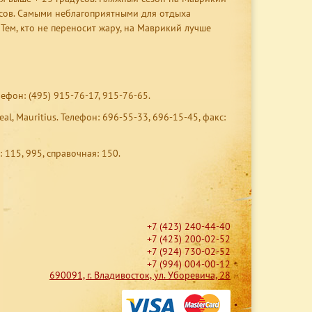
усов. Самыми неблагоприятными для отдыха
Тем, кто не переносит жару, на Маврикий лучше
ефон: (495) 915-76-17, 915-76-65.
al, Mauritius. Телефон: 696-55-33, 696-15-45, факс:
 115, 995, справочная: 150.
+7 (423) 240-44-40
+7 (423) 200-02-52
+7 (924) 730-02-52
+7 (994) 004-00-12
690091, г. Владивосток, ул. Уборевича, 28