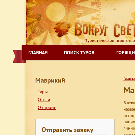
ГЛАВНАЯ
ПОИСК ТУРОВ
ГОРЯЩИ
Маврикий
Главна
Ма
Туры
Отели
В южн
О стране
назва
остро
нацио
Отправить заявку
линии
клима