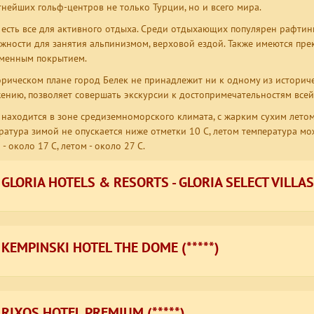
тнейших гольф-центров не только Турции, но и всего мира.
 есть все для активного отдыха. Среди отдыхающих популярен рафтинг,
жности для занятия альпинизмом, верховой ездой. Также имеются пр
менным покрытием.
орическом плане город Белек не принадлежит ни к одному из историче
ению, позволяет совершать экскурсии к достопримечательностям всей
 находится в зоне средиземноморского климата, с жарким сухим лет
ратура зимой не опускается ниже отметки 10 C, летом температура мо
- около 17 C, летом - около 27 C.
GLORIA HOTELS & RESORTS - GLORIA SELECT VILLAS 
KEMPINSKI HOTEL THE DOME (*****)
RIXOS HOTEL PREMIUM (*****)