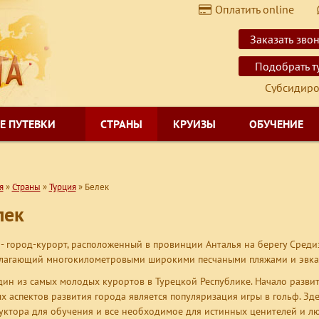
Оплатить online
$
USD
Заказать зво
€
EUR
Подобрать т
Субсидированны
Е ПУТЕВКИ
СТРАНЫ
КРУИЗЫ
ОБУЧЕНИЕ
я
»
Страны
»
Турция
»
Белек
лек
 - город-курорт, расположенный в провинции Анталья на берегу Среди
лагающий многокилометровыми широкими песчаными пляжами и эвка
дин из самых молодых курортов в Турецкой Республике. Начало разви
х аспектов развития города является популяризация игры в гольф. З
уктора для обучения и все необходимое для истинных ценителей и лю