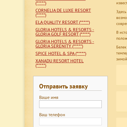
(*****)
извес
CORNELIA DE LUXE RESORT
Здесь
(*****)
возмо
ELA QUALITY RESORT (*****)
совре
GLORIA HOTELS & RESORTS -
В ист
GLORIA GOLF RESORT (*****)
полож
GLORIA HOTELS & RESORTS -
GLORIA SERENITY (*****)
Белек
SPICE HOTEL & SPA (*****)
темпе
зимой 
XANADU RESORT HOTEL
(*****)
Отправить заявку
Ваше имя
Ваш телефон