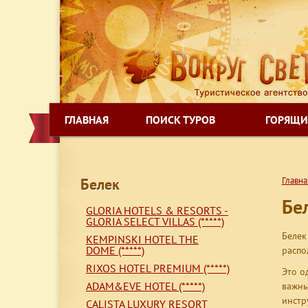
ГЛАВНАЯ
ПОИСК ТУРОВ
ГОРЯЩИ
Белек
Главна
Бе
GLORIA HOTELS & RESORTS -
GLORIA SELECT VILLAS (*****)
Белек
KEMPINSKI HOTEL THE
DOME (*****)
распо
RIXOS HOTEL PREMIUM (*****)
Это о
ADAM&EVE HOTEL (*****)
важны
инстр
CALISTA LUXURY RESORT