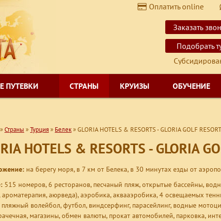
Оплатить online
$
USD
Заказать зво
€
EUR
Подобрать т
Субсидированные 
Е ПУТЕВКИ
СТРАНЫ
КРУИЗЫ
ОБУЧЕНИЕ
»
Страны
»
Турция
»
Белек
»
GLORIA HOTELS & RESORTS - GLORIA GOLF RESORT (
RIA HOTELS & RESORTS - GLORIA GOL
ожение:
на берегу моря, в 7 км от Белека, в 30 минутах езды от аэропо
:
515 номеров, 6 ресторанов, песчаный пляж, открытые бассейны, водные
, ароматерапия, аюрведа), аэробика, аквааэробика, 4 освещаемых тенн
, пляжный волейбол, футбол, виндсерфинг, парасейлинг, водные мотоци
прачечная, магазины, обмен валюты, прокат автомобилей, парковка, инте