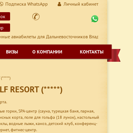
Подписка WhatsApp
Личный кабинет
нок
ур
авиабилеты для Дальневосточников Владивосток-Москва-Влад
ВИЗЫ
О КОМПАНИИ
КОНТАКТЫ
*****)
F RESORT (*****)
рта.
 горки, SPA-центр (сауна, турецкая баня, парная,
исных корта, поле для гольфа (18 лунок), настольный
клы, водные лыжи, каноэ, детский клуб, конференц-
рнет, фитнес-центр.