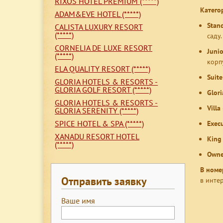
RIXOS HOTEL PREMIUM (*****)
Катего
ADAM&EVE HOTEL (*****)
Stan
CALISTA LUXURY RESORT
(*****)
саду.
CORNELIA DE LUXE RESORT
Junio
(*****)
корпу
ELA QUALITY RESORT (*****)
Suit
GLORIA HOTELS & RESORTS -
GLORIA GOLF RESORT (*****)
Glori
GLORIA HOTELS & RESORTS -
Villa
GLORIA SERENITY (*****)
SPICE HOTEL & SPA (*****)
Execu
XANADU RESORT HOTEL
King 
(*****)
Owner
В номе
Отправить заявку
в интер
Ваше имя