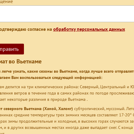
щение
одтверждаю согласие на
обработку персональных данных
мат во Вьетнаме
 легче узнать, какие сезоны во Вьетнаме, когда лучше всего отправля
агаем Вам воспользоваться следующей информацией:
ам делится на три климатических района: Северный, Центральный и 
вления ветров в течение года в самих районах по погоде прослежива
ает некоторые различия в природе Вьетнама .
т северного Вьетнама (Ханой, Халонг)
субтропический, муссоный. Лет
внинах средние температуры трех зимних месяцев составляют 17-20° С
горах зимы продолжительные и холодные, в высоких горах случаются з
м, и в других возвышенных местах иногда даже выпадает снег. С конц
ит.