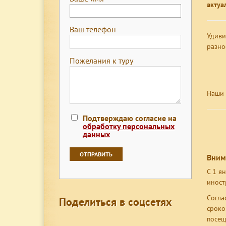
актуа
Ваш телефон
Удиви
разно
Пожелания к туру
Вы мо
Наши 
Подтверждаю согласие на
обработку персональных
данных
Вним
С 1 я
иност
Согла
Поделиться в соцсетях
сроко
посещ