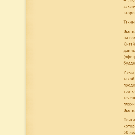
4°. П
закан
второ
Таким
Вьетн
на по
Китай
данны
(офиц
буддис
Из-за
такой
продо
три к
течен
плохи
Вьетн
Почти
котор
30 ле