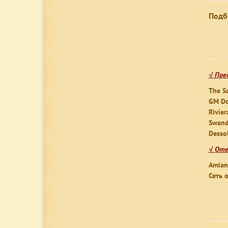
Подб
√ Пре
The Sa
GM Do
Rivie
Swand
Desso
√
Оте
Amian
Сеть 