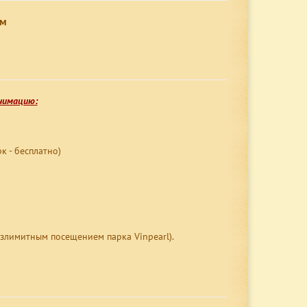
ам
нимацию:
к - бесплатно)
езлимитным посещением парка Vinpearl).