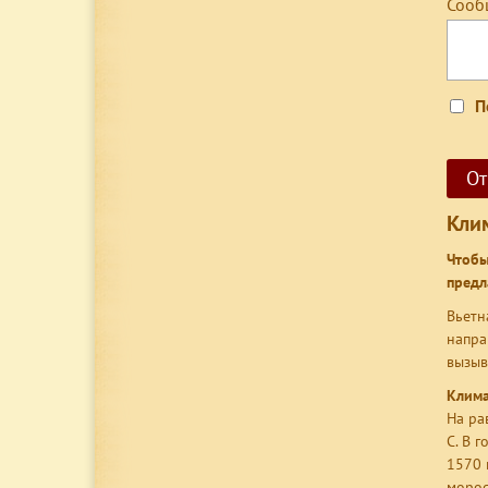
Сооб
П
Кли
Чтобы
предл
Вьетн
напра
вызыв
Клима
На ра
С. В 
1570 
морос