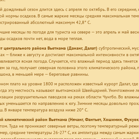
й дождливый сезон длится здесь с апреля по октябрь. В его середине,
ой нормы осадков. В самые жаркие месяцы средняя максимальная темп
истрированный абсолютный максимум 42,8° С.
чшие месяцы по погоде для туриста на севере — это апрель и май весн
ды осадков почти нет, вода в море теплая.
т центрального района Вьетнама (Дананг, Далат)
субтропический, мус
ах — ближе к августу и достигают максимальной интенсивности в октя
авливается ясная погода. Случается, что влажный период здесь тянется
ем за год, получает северная половина этого климатического района, 
шона, в меньшей мере — береговые равнины.
рном плато на уровне 1800 м расположен известный курорт Далат, где
огда эту местность называют вьетнамской Швейцарией. Уничтожение л
изации разрушительных паводков на реках области Чунгбо. Во влажн
ых уменьшается по направлению к югу. Зимние месяцы довольно прох
.ш. В январе температура воздуха ниже 20° С.
 климатический район Вьетнама (Нячанг, Фантьет, Хошимин, Фукуок,
том. Туда не проникают северные ветры, поэтому температурный режим 
мер, средние температуры 26-27° С, их амплитуда между самым жарк