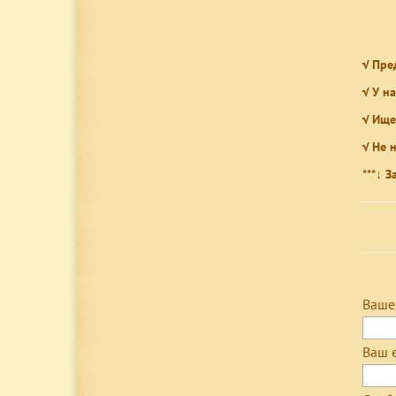
√ Пре
√ У н
√ Ище
√ Не 
***↓ 
Ваше
Ваш 