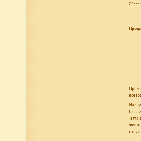
указа
Предл
Прямо
всево
На Фу
бывае
зато 
желто
отсут