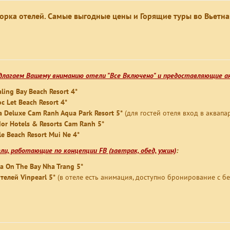
орка отелей. Самые выгодные цены и Горящие туры во Вьетн
длагаем Вашему вниманию отели "Все Включено" и предоставляющие а
ling Bay Beach Resort 4*
c Let Beach Resort 4*
ra Deluxe Cam Ranh Aqua Park Resort 5*
(для гостей отеля вход в аквапар
or Hotels & Resorts Cam Ranh 5*
le Beach Resort Mui Ne 4*
ли, работающие по концепции FB (завтрак, обед, ужин)
:
a On The Bay Nha Trang 5*
отелей Vinpearl 5*
(в отеле есть анимация, доступно бронирование с б