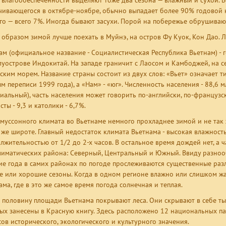
о влагообеспеченности выделяют тоже два сезона — влажный и сухой. 
чивающегося в октябре-ноябре, обычно выпадает более 90% годовой н
го — всего 7%. Иногда бывают засухи. Порой на побережье обрушиваю
 образом зимой лучше поехать в Муйнэ, на остров Фу Куок, Кон Дао. Л
ам (официальное название - Социалистическая Республика Вьетнам) - 
луострове Индокитай. На западе граничит с Лаосом и Камбоджей, на се
ским морем. Название страны состоит из двух слов: «Вьет» означает т
м переписи 1999 года), а «Нам» - «юг». Численность населения - 88,6 м
иальный), часть населения может говорить по-английски, по-французс
ты - 9,3 и католики - 6,7%.
 муссонного климата во Вьетнаме немного прохладнее зимой и не так 
 же широте. Главный недостаток климата Вьетнама - высокая влажност
лжительностью от 1/2 до 2-х часов. В остальное время дождей нет, а 
лиматических района: Северный, Центральный и Южный. Ввиду разноо
ие года в самих районах по погоде прослеживаются существенные раз
е или хорошие сезоны. Когда в одном регионе влажно или слишком жар
ама, где в это же самое время погода солнечная и теплая.
 половину площади Вьетнама покрывают леса. Они скрывают в себе ты
ых занесены в Красную книгу. Здесь расположено 12 национальных п
сов исторического, экологического и культурного значения.