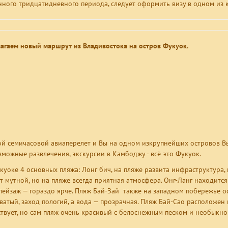
нного тридцатидневного периода, следует оформить визу в одном из 
агаем новый маршрут из Владивостока на остров Фукуок.
й семичасовой авиаперелет и Вы на одном изкрупнейших островов Вье
зможные развлечения, экскурсии в Камбоджу - всё это Фукуок.
куоке 4 основных пляжа: Лонг бич, на пляже развита инфраструктура,
т мутной, но на пляже всегда приятная атмосфера. Онг-Ланг находится
пейзаж — гораздо ярче. Пляж Бай-Зай также на западном побережье ос
ватый, заход пологий, а вода — прозрачная. Пляж Бай-Сао расположен
ствует, но сам пляж очень красивый с белоснежным песком и необыкн