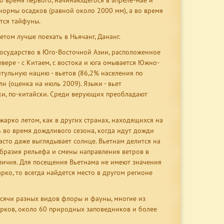
Во время первого, начинающегося в апреле-мае и
ормы осадков (равной около 2000 мм), а во время
тся тайфуны.
етом лучше поехать в Ньячанг, Дананг.
государство в Юго-Восточной Азии, расположенное
вере - с Китаем, с востока и юга омывается Южно-
итульную нацию - вьетов (86,2% населения по
лн (оценка на июль 2009). Языки - вьет
ки, по-китайски. Среди верующих преобладают
жарко летом, как в других странах, находящихся на
ь во время дождливого сезона, когда идут дожди
часто даже выглядывает солнце. Вьетнам делится на
бразия рельефа и смены направления ветров в
личия. Для посещения Вьетнама не имеют значения
ко, то всегда найдется место в другом регионе
сячи разных видов флоры и фауны, многие из
арков, около 60 природных заповедников и более