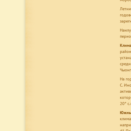
Летни
годов
зарег
Наилу
перио
Клима
район
устан
средн
Чыонг
На го
C. Ин
актив
котор
20° с
Южный
клима
напри