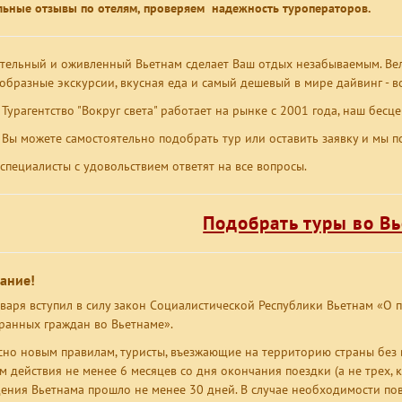
льные отзывы по отелям, проверяем надежность туроператоров.
тельный и оживленный Вьетнам сделает Ваш отдых незабываемым. Вел
образные экскурсии, вкусная еда и самый дешевый в мире дайвинг - во
Турагентство "Вокруг света" работает на рынке с 2001 года, наш бес
жете самостоятельно подобрать тур или оставить заявку и мы по
специалисты с удовольствием ответят на все вопросы.
Подобрать туры во Вь
ание!
нваря вступил в силу закон Социалистической Республики Вьетнам «О п
ранных граждан во Вьетнаме».
сно новым правилам, туристы, въезжающие на территорию страны без в
м действия не менее 6 месяцев со дня окончания поездки (а не трех, к
ения Вьетнама прошло не менее 30 дней. В случае необходимости по