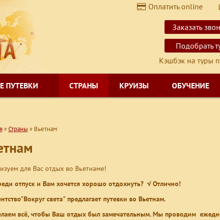
Оплатить online
$
USD
Заказать зво
€
EUR
Подобрать т
Кэшбэк на туры по России 2
Е ПУТЕВКИ
СТРАНЫ
КРУИЗЫ
ОБУЧЕНИЕ
я
»
Страны
»
Вьетнам
етнам
изуем для Вас отдых во Вьетнаме!
реди отпуск и Вам хочется хорошо отдохнуть? √ Отлично!
ентство"Вокруг света" предлагает путевки во Вьетнам.
лаем всё, чтобы Ваш отдых был замечательным. Мы проводим ежед