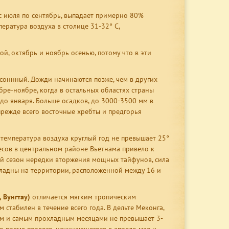
 с июля по сентябрь, выпадает примерно 80%
ература воздуха в столице 31-32° С,
ой, октябрь и ноябрь осенью, потому что в эти
соннный. Дожди начинаются позже, чем в других
бре-ноябре, когда в остальных областях страны
 до января. Больше осадков, до 3000-3500 мм в
прежде всего восточные хребты и предгорья
 температура воздуха круглый год не превышает 25°
есов в центральном районе Вьетнама привело к
ый сезон нередки вторжения мощных тайфунов, сила
ладны на территории, расположенной между 16 и
 Вунгтау)
отличается мягким тропическим
стабилен в течение всего года. В дельте Меконга,
им и самым прохладным месяцами не превышает 3-